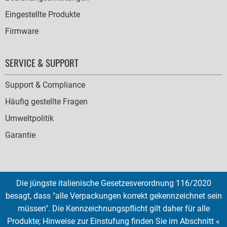
Eingestellte Produkte
Firmware
SERVICE & SUPPORT
Support & Compliance
Häufig gestellte Fragen
Umweltpolitik
Garantie
Die jüngste italienische Gesetzesverordnung 116/2020
SOCIAL
besagt, dass "alle Verpackungen korrekt gekennzeichnet sein
ICONS
müssen". Die Kennzeichnungspflicht gilt daher für alle
English
French
Deutsch
Italian
Español
Produkte; Hinweise zur Einstufung finden Sie im Abschnitt «