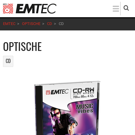
Direkt
zum
Inhalt
EMTEC
>
OPTISCHE
>
CD
>
CD
OPTISCHE
CD