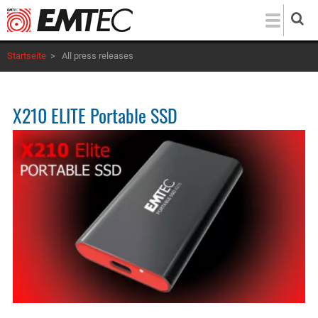
Direkt
zum
Inhalt
Startseite
>
All press releases
X210 ELITE Portable SSD