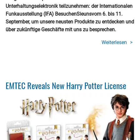
Unterhaltungselektronik teilzunehmen: der Internationalen
Funkausstellung (IFA) BesuchenSieunsvom 6. bis 11.
September, um unsere neusten Produkte zu entdecken und
über zukünftige Geschäfte mit uns zu besprechen.
Weiterlesen
über
EMTE
trifft
sich
mit
Ihnen
EMTEC Reveals New Harry Potter License
auf
der
IFA