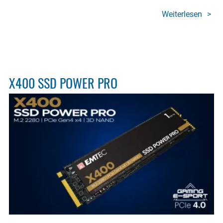
Weiterlesen
über
Memo
cards
Gami
X400 SSD POWER PRO