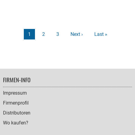
Revea
New
Harry
Potter
Seitennummerierung
Aktuelle
1
Seite
2
Seite
3
Nächste
Next ›
Letzte
Last »
Licen
Seite
Seite
Seite
FOOTER
FIRMEN-INFO
NAVIGATION
Impressum
Firmenprofil
Distributoren
Wo kaufen?