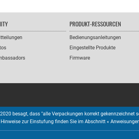
ITY
PRODUKT-RESSOURCEN
tteilungen
Bedienungsanleitungen
tos
Eingestellte Produkte
mbassadors
Firmware
2020 besagt, dass "alle Verpackungen korrekt gekennzeichnet s
; Hinweise zur Einstufung finden Sie im Abschnitt « Anweisunge
Copyright © 2026 EMTEC, All rights reserved.
EMTEC® IS A REGISTERED TRADEMARK OF THE DEXXON GROUP.