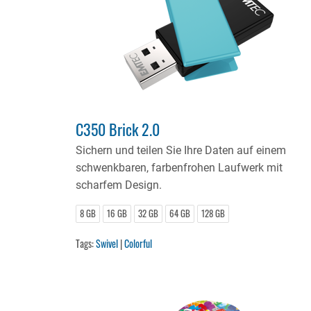
C350 Brick 2.0
Sichern und teilen Sie Ihre Daten auf einem
schwenkbaren, farbenfrohen Laufwerk mit
scharfem Design.
8 GB
16 GB
32 GB
64 GB
128 GB
Tags:
Swivel
|
Colorful