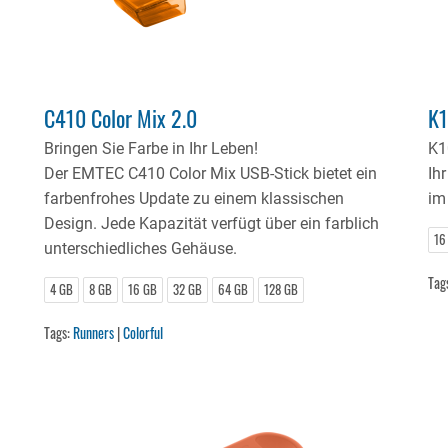
C410 Color Mix 2.0
K1
Bringen Sie Farbe in Ihr Leben!
K1
Der EMTEC C410 Color Mix USB-Stick bietet ein
Ih
farbenfrohes Update zu einem klassischen
im
Design. Jede Kapazität verfügt über ein farblich
16
unterschiedliches Gehäuse.
Tag
4 GB
8 GB
16 GB
32 GB
64 GB
128 GB
Tags:
Runners
|
Colorful