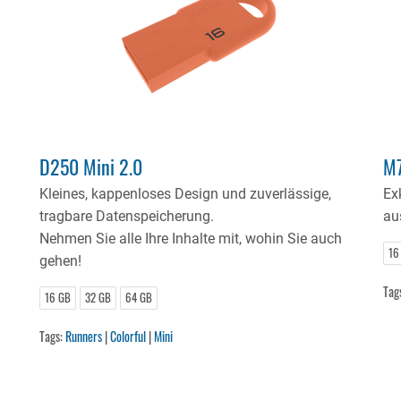
D250 Mini 2.0
M7
Kleines, kappenloses Design und zuverlässige,
Ex
tragbare Datenspeicherung.
au
Nehmen Sie alle Ihre Inhalte mit, wohin Sie auch
16
gehen!
Tag
16 GB
32 GB
64 GB
Tags:
Runners
|
Colorful
|
Mini