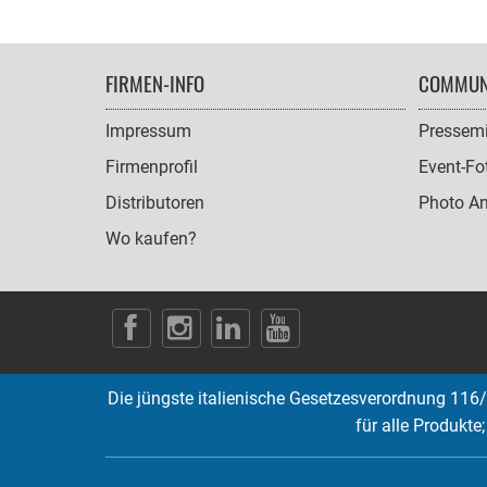
FOOTER
FIRMEN-INFO
COMMUN
NAVIGATION
Impressum
Pressemi
Firmenprofil
Event-Fo
Distributoren
Photo A
Wo kaufen?
SOCIAL
ICONS
Die jüngste italienische Gesetzesverordnung 116/
für alle Produkte