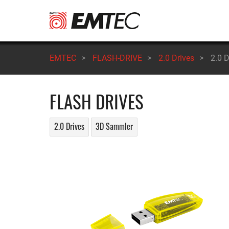
Direkt
zum
Inhalt
EMTEC
>
FLASH-DRIVE
>
2.0 Drives
>
2.0 D
FLASH DRIVES
2.0 Drives
3D Sammler