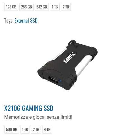
128 GB
256 GB
512 GB
1 TB
2 TB
Tags:
External SSD
X210G GAMING SSD
Memorizza e gioca, senza limiti!
500 GB
1 TB
2 TB
4 TB