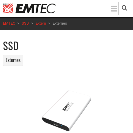
Direkt
zum
Inhalt
EMTEC
>
SSD
>
Extern
>
Externes
SSD
Externes