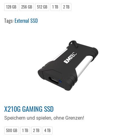
128 GB
256 GB
512 GB
1 TB
2 TB
Tags:
External SSD
X210G GAMING SSD
Speichern und spielen, ohne Grenzen!
500 GB
1 TB
2 TB
4 TB