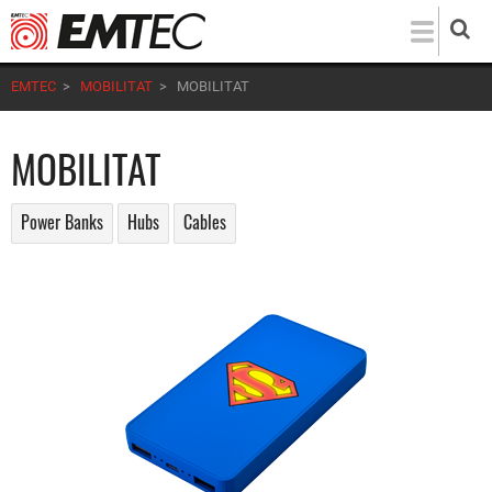
Direkt
zum
Inhalt
EMTEC
>
MOBILITAT
>
MOBILITAT
MOBILITAT
Power Banks
Hubs
Cables