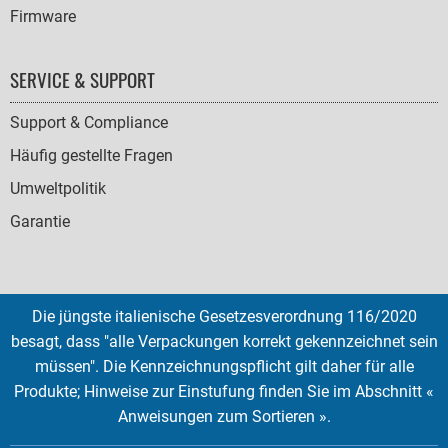
Firmware
SERVICE & SUPPORT
Support & Compliance
Häufig gestellte Fragen
Umweltpolitik
Garantie
Die jüngste italienische Gesetzesverordnung 116/2020
SOCIAL
besagt, dass "alle Verpackungen korrekt gekennzeichnet sein
ICONS
müssen". Die Kennzeichnungspflicht gilt daher für alle
English
French
Deutsch
Italian
Español
Produkte; Hinweise zur Einstufung finden Sie im Abschnitt «
Anweisungen zum Sortieren ».
Copyright © 2026 EMTEC, All rights reserved.