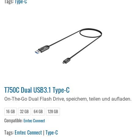
Tags:
Type-C
T750C Dual USB3.1 Type-C
On-The-Go Dual Flash Drive, speichern, teilen und aufladen.
16 GB
32 GB
64 GB
128 GB
Compatible:
Emtec Connect
Tags:
Emtec Connect
|
Type-C