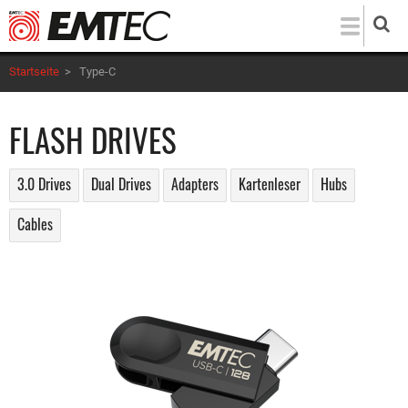
Direkt
zum
Inhalt
Startseite
>
Type-C
FLASH DRIVES
3.0 Drives
Dual Drives
Adapters
Kartenleser
Hubs
Cables