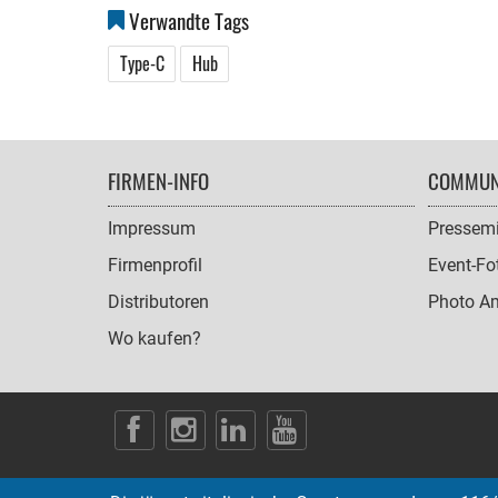
Verwandte Tags
Type-C
Hub
FOOTER
FIRMEN-INFO
COMMUN
NAVIGATION
Impressum
Pressemi
Firmenprofil
Event-Fo
Distributoren
Photo A
Wo kaufen?
SOCIAL
ICONS