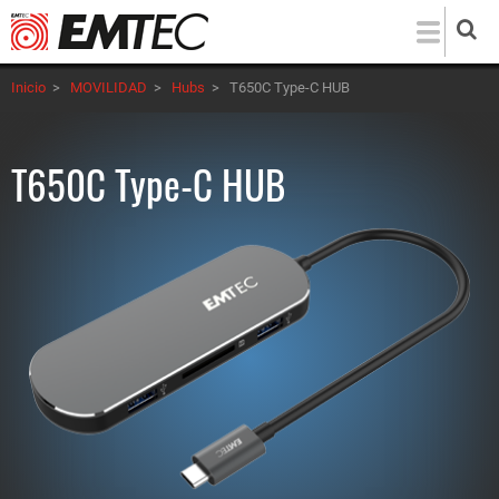
Pasar
al
contenido
Inicio
>
MOVILIDAD
>
Hubs
>
T650C Type-C HUB
principal
T650C Type-C HUB