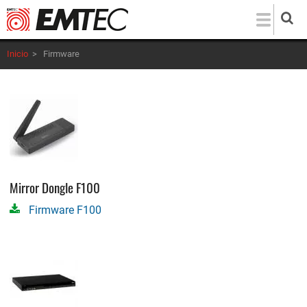
Pasar
al
contenido
Inicio
>
Firmware
principal
Mirror Dongle F100
Firmware F100