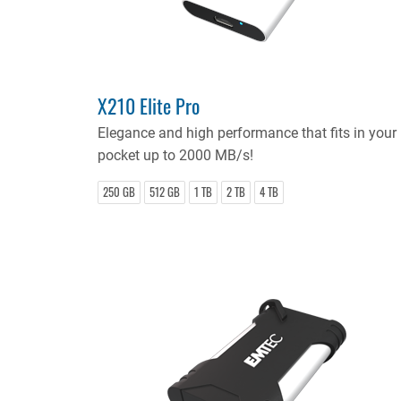
X210 Elite Pro
Elegance and high performance that fits in your
pocket up to 2000 MB/s!
250 GB
512 GB
1 TB
2 TB
4 TB