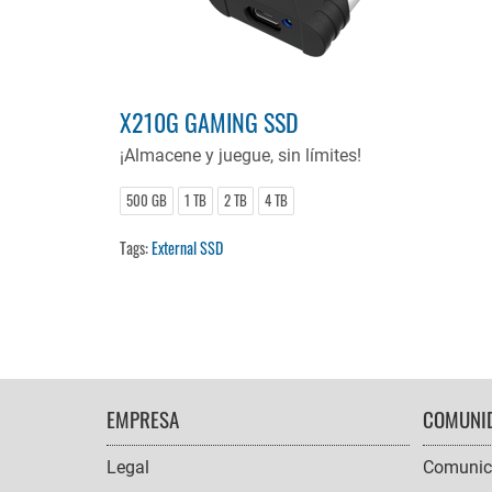
X210G GAMING SSD
¡Almacene y juegue, sin límites!
500 GB
1 TB
2 TB
4 TB
Tags:
External SSD
FOOTER
EMPRESA
COMUNI
NAVIGATION
Legal
Comunic