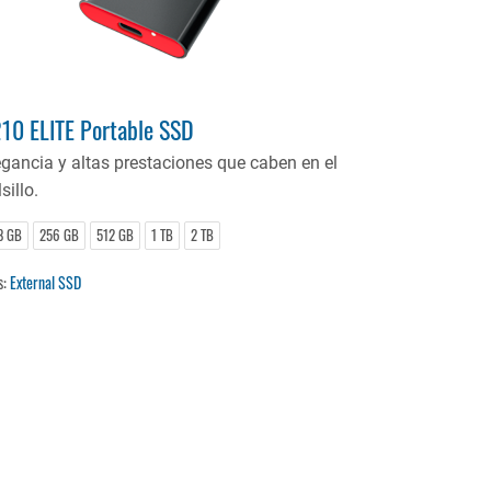
10 ELITE Portable SSD
egancia y altas prestaciones que caben en el
sillo.
8 GB
256 GB
512 GB
1 TB
2 TB
s:
External SSD