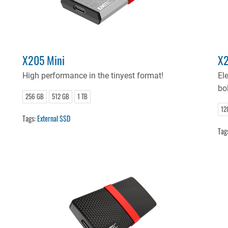
X205 Mini
X2
High performance in the tinyest format!
El
bol
256 GB
512 GB
1 TB
12
Tags:
External SSD
Tag