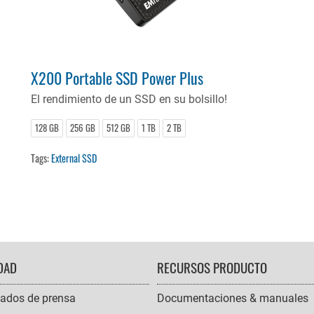
X200 Portable SSD Power Plus
El rendimiento de un SSD en su bolsillo!
128 GB
256 GB
512 GB
1 TB
2 TB
Tags:
External SSD
DAD
RECURSOS PRODUCTO
ados de prensa
Documentaciones & manuales