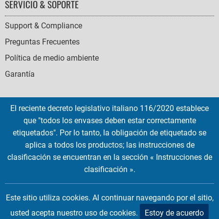
SERVICIO & SOPORTE
Support & Compliance
Preguntas Frecuentes
Política de medio ambiente
Garantía
El reciente decreto legislativo italiano 116/2020 establece
que "todos los envases deben estar correctamente
SOCIAL
etiquetados". Por lo tanto, la obligación de etiquetado se
ICONS
aplica a todos los productos; las instrucciones de
English
French
Deutsch
Italian
Español
clasificación se encuentran en la sección « Instrucciones de
clasificación ».
Copyright © 2026 EMTEC, All rights reserved.
EMTEC® IS A REGISTERED TRADEMARK OF THE DEXXON GROUP.
Este sitio utiliza cookies. Al continuar navegando por el sitio,
usted acepta nuestro uso de cookies.
Estoy de acuerdo