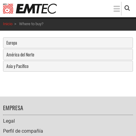
Pasar
al
contenido
Inicio
>
Where to buy?
principal
Europa
América del Norte
Asia y Pacífico
FOOTER
EMPRESA
NAVIGATION
Legal
Perfil de compañía