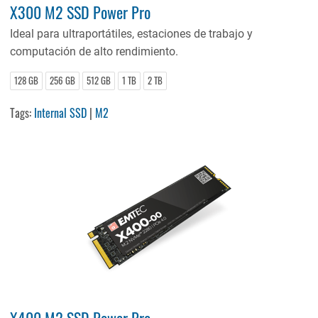
X300 M2 SSD Power Pro
Ideal para ultraportátiles, estaciones de trabajo y
computación de alto rendimiento.
128 GB
256 GB
512 GB
1 TB
2 TB
Tags:
Internal SSD
|
M2
X400 M2 SSD Power Pro