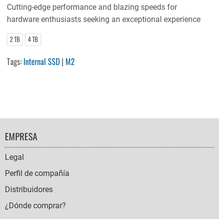
Cutting-edge performance and blazing speeds for
hardware enthusiasts seeking an exceptional experience
2 TB
4 TB
Tags:
Internal SSD
|
M2
FOOTER
EMPRESA
NAVIGATION
Legal
Perfil de compañía
Distribuidores
¿Dónde comprar?