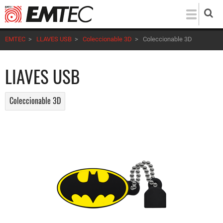
Pasar
al
contenido
EMTEC
>
LLAVES USB
>
Coleccionable 3D
>
Coleccionable 3D
principal
LIAVES USB
Coleccionable 3D