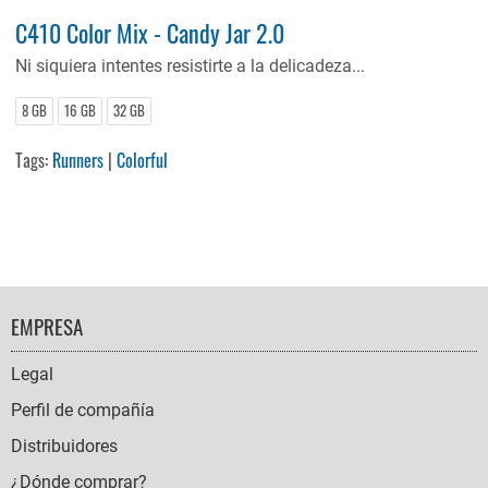
C410 Color Mix - Candy Jar 2.0
Ni siquiera intentes resistirte a la delicadeza...
8 GB
16 GB
32 GB
Tags:
Runners
|
Colorful
FOOTER
EMPRESA
NAVIGATION
Legal
Perfil de compañía
Distribuidores
¿Dónde comprar?