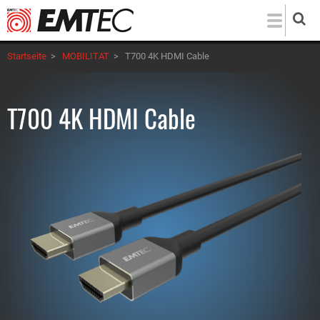
Direkt
zum
Inhalt
Startseite
>
MOBILITAT
>
T700 4K HDMI Cable
T700 4K HDMI Cable