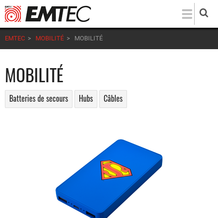
Aller
au
contenu
EMTEC
>
MOBILITÉ
>
MOBILITÉ
principal
MOBILITÉ
Batteries de secours
Hubs
Câbles