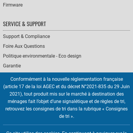
Firmware
SERVICE & SUPPORT
Support & Compliance
Foire Aux Questions
Politique environmentale - Eco design
Garantie
Conformément à la nouvelle réglementation française
(article 17 de la loi AGEC et du décret N°2021-835 du 29 Juin
2021), tout produit mis sur le marché à destination des
SOCIAL
ménages fait l’objet d’une signalétique et de règles de tri,
ICONS
retrouvez les consignes de tri dans la rubrique « Consignes
English
French
Deutsch
Italian
Español
de tri ».
Copyright © 2026 EMTEC, All rights reserved.