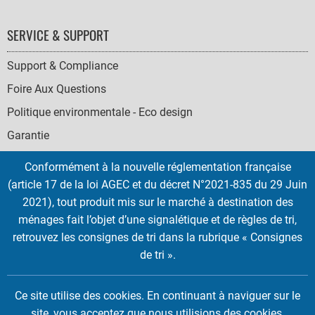
SERVICE & SUPPORT
Support & Compliance
Foire Aux Questions
Politique environmentale - Eco design
Garantie
Conformément à la nouvelle réglementation française
(article 17 de la loi AGEC et du décret N°2021-835 du 29 Juin
2021), tout produit mis sur le marché à destination des
SOCIAL
ménages fait l’objet d’une signalétique et de règles de tri,
ICONS
retrouvez les consignes de tri dans la rubrique « Consignes
English
French
Deutsch
Italian
Español
de tri ».
Copyright © 2026 EMTEC, All rights reserved.
Ce site utilise des cookies. En continuant à naviguer sur le
EMTEC® IS A REGISTERED TRADEMARK OF THE DEXXON GROUP.
site, vous acceptez que nous utilisions des cookies.