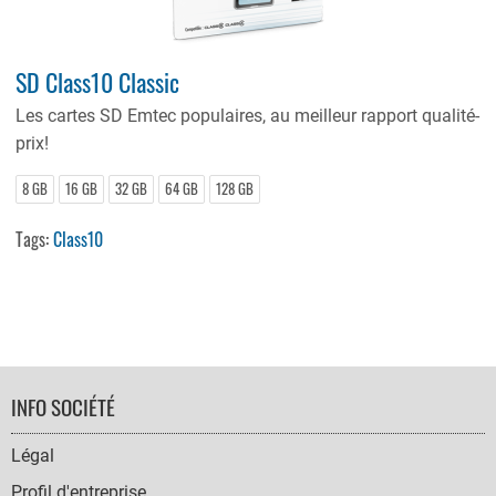
SD Class10 Classic
Les cartes SD Emtec populaires, au meilleur rapport qualité-
prix!
8 GB
16 GB
32 GB
64 GB
128 GB
Tags:
Class10
FOOTER
INFO SOCIÉTÉ
NAVIGATION
Légal
Profil d'entreprise