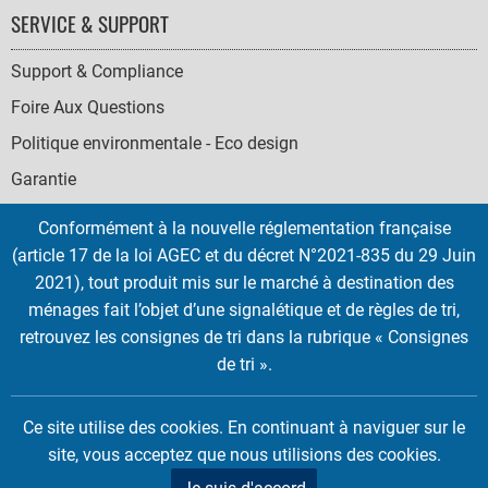
SERVICE & SUPPORT
Support & Compliance
Foire Aux Questions
Politique environmentale - Eco design
Garantie
Conformément à la nouvelle réglementation française
(article 17 de la loi AGEC et du décret N°2021-835 du 29 Juin
2021), tout produit mis sur le marché à destination des
SOCIAL
ménages fait l’objet d’une signalétique et de règles de tri,
ICONS
retrouvez les consignes de tri dans la rubrique « Consignes
English
French
Deutsch
Italian
Español
de tri ».
Copyright © 2026 EMTEC, All rights reserved.
Ce site utilise des cookies. En continuant à naviguer sur le
EMTEC® IS A REGISTERED TRADEMARK OF THE DEXXON GROUP.
site, vous acceptez que nous utilisions des cookies.