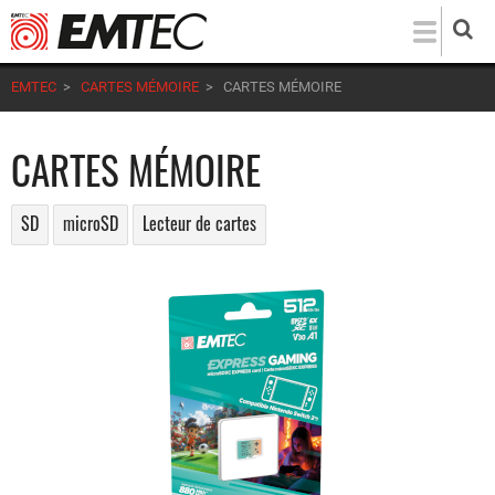
Aller
au
contenu
EMTEC
>
CARTES MÉMOIRE
>
CARTES MÉMOIRE
principal
CARTES MÉMOIRE
SD
microSD
Lecteur de cartes