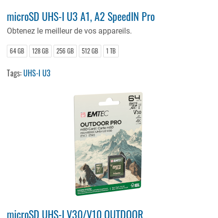
microSD UHS-I U3 A1, A2 SpeedIN Pro
Obtenez le meilleur de vos appareils.
64 GB
128 GB
256 GB
512 GB
1 TB
Tags:
UHS-I U3
microSD UHS-I V30/V10 OUTDOOR