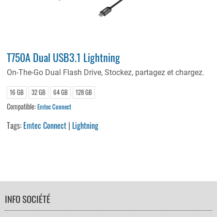
T750A Dual USB3.1 Lightning
On-The-Go Dual Flash Drive, Stockez, partagez et chargez.
16 GB
32 GB
64 GB
128 GB
Compatible:
Emtec Connect
Tags:
Emtec Connect
|
Lightning
FOOTER
INFO SOCIÉTÉ
NAVIGATION