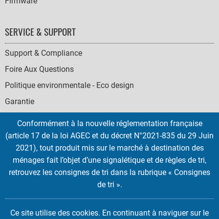
Firmware
SERVICE & SUPPORT
Support & Compliance
Foire Aux Questions
Politique environmentale - Eco design
Garantie
Conformément à la nouvelle réglementation française
(article 17 de la loi AGEC et du décret N°2021-835 du 29 Juin
2021), tout produit mis sur le marché à destination des
SOCIAL
ménages fait l’objet d’une signalétique et de règles de tri,
ICONS
retrouvez les consignes de tri dans la rubrique « Consignes
English
French
Deutsch
Italian
Español
de tri ».
Copyright © 2026 EMTEC, All rights reserved.
Ce site utilise des cookies. En continuant à naviguer sur le