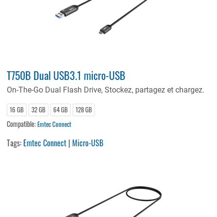
T750B Dual USB3.1 micro-USB
On-The-Go Dual Flash Drive, Stockez, partagez et chargez.
16 GB
32 GB
64 GB
128 GB
Compatible:
Emtec Connect
Tags:
Emtec Connect
|
Micro-USB