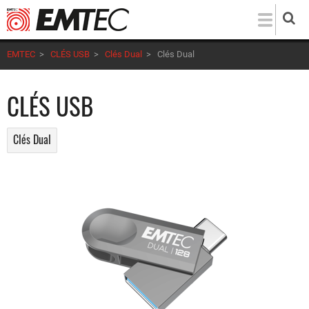
Aller
au
contenu
EMTEC
>
CLÉS USB
>
Clés Dual
>
Clés Dual
principal
CLÉS USB
Clés Dual