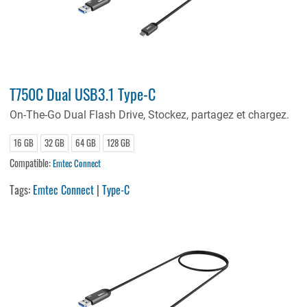
T750C Dual USB3.1 Type-C
On-The-Go Dual Flash Drive, Stockez, partagez et chargez.
16 GB
32 GB
64 GB
128 GB
Compatible:
Emtec Connect
Tags:
Emtec Connect
|
Type-C