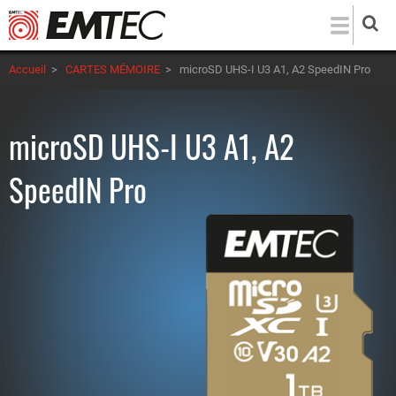
Aller
au
contenu
Accueil
>
CARTES MÉMOIRE
>
microSD UHS-I U3 A1, A2 SpeedIN Pro
principal
microSD UHS-I U3 A1, A2
SpeedIN Pro