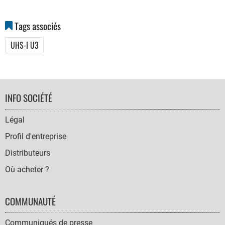
Tags associés
UHS-I U3
FOOTER
INFO SOCIÉTÉ
NAVIGATION
Légal
Profil d'entreprise
Distributeurs
Où acheter ?
COMMUNAUTÉ
Communiqués de presse