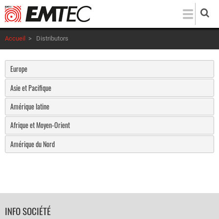
Aller
au
contenu
Accueil
>
Distributors
principal
Europe
Asie et Pacifique
Amérique latine
Afrique et Moyen-Orient
Amérique du Nord
FOOTER
INFO SOCIÉTÉ