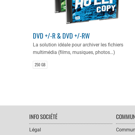
DVD +/-R & DVD +/-RW
La solution idéale pour archiver les fichiers
multimédia (films, musiques, photos…)
250 GB
FOOTER
INFO SOCIÉTÉ
COMMUN
NAVIGATION
Légal
Communi