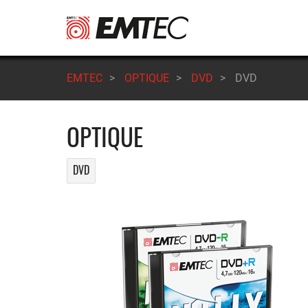
Aller
au
contenu
principal
EMTEC
>
OPTIQUE
>
DVD
>
DVD
OPTIQUE
DVD