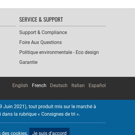
SERVICE & SUPPORT
Support & Compliance
Foire Aux Questions
Politique environmentale - Eco design
Garantie
English
French
Deutsch
Italian
Español
 Juin 2021), tout produit mis sur le marché à
i dans la rubrique « Consignes de tri ».
ns des cookies.
Je suis d'accord