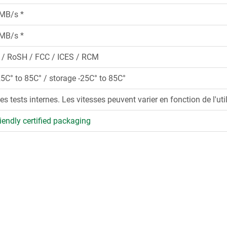
 MB/s *
 MB/s *
 / RoSH / FCC / ICES / RCM
25C° to 85C° / storage -25C° to 85C°
es tests internes. Les vitesses peuvent varier en fonction de l'util
iendly certified packaging