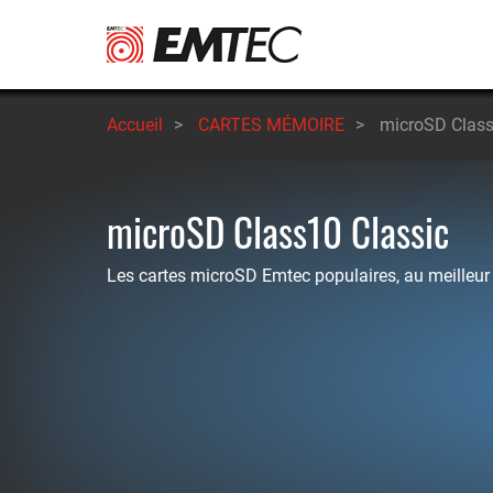
Aller
au
contenu
principal
Accueil
>
CARTES MÉMOIRE
>
microSD Class
microSD Class10 Classic
Les cartes microSD Emtec populaires, au meilleur r