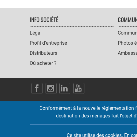
FOOTER
INFO SOCIÉTÉ
COMMUN
NAVIGATION
Légal
Communi
Profil d'entreprise
Photos é
Distributeurs
Ambassa
Où acheter ?
SOCIAL
ICONS
Conformément à la nouvelle réglementation fr
destination des ménages fait l’objet d’
Ce site utilise des cookies. En c