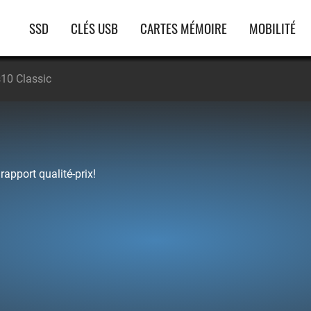
Navigation
SSD
CLÉS USB
CARTES MÉMOIRE
MOBILITÉ
principale
10 Classic
apport qualité-prix!