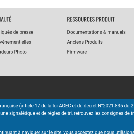
AUTÉ
RESSOURCES PRODUIT
qués de presse
Documentations & manuels
vénementielles
Anciens Produits
deurs Photo
Firmware
ançaise (article 17 de la loi AGEC et du décret N°2021-835 du 29
une signalétique et de règles de tri, retrouvez les consignes de tr
Copyright © 2026 EMTEC, All rights reserved.
EMTEC® IS A REGISTERED TRADEMARK OF THE DEXXON GROUP.
ontinuant à naviguer sur le site, vous acceptez que nous utilisio