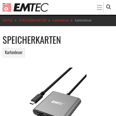
Direkt
zum
Inhalt
EMTEC
>
SPEICHERKARTEN
>
Kartenleser
>
Kartenleser
SPEICHERKARTEN
Kartenleser