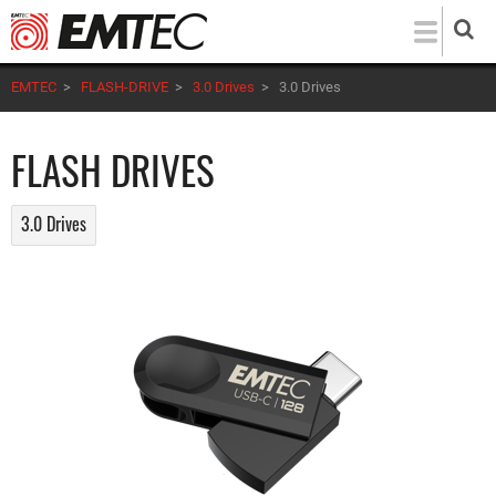
Direkt
zum
Inhalt
EMTEC
>
FLASH-DRIVE
>
3.0 Drives
>
3.0 Drives
FLASH DRIVES
3.0 Drives