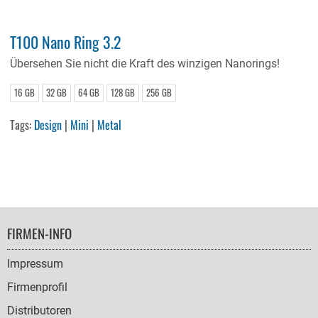
T100 Nano Ring 3.2
Übersehen Sie nicht die Kraft des winzigen Nanorings!
16 GB
32 GB
64 GB
128 GB
256 GB
Tags:
Design
|
Mini
|
Metal
FOOTER
FIRMEN-INFO
NAVIGATION
Impressum
Firmenprofil
Distributoren