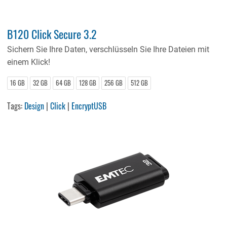
B120 Click Secure 3.2
Sichern Sie Ihre Daten, verschlüsseln Sie Ihre Dateien mit
einem Klick!
16 GB
32 GB
64 GB
128 GB
256 GB
512 GB
Tags:
Design
|
Click
|
EncryptUSB