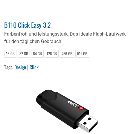
B110 Click Easy 3.2
Farbenfroh und leistungsstark, Das ideale Flash-Laufwerk
für den täglichen Gebrauch!
16 GB
32 GB
64 GB
128 GB
256 GB
512 GB
Tags:
Design
|
Click