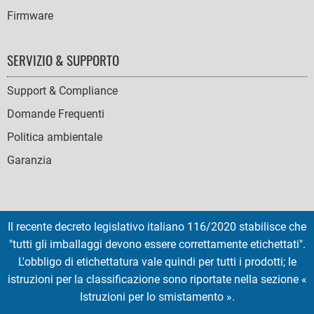
Firmware
SERVIZIO & SUPPORTO
Support & Compliance
Domande Frequenti
Politica ambientale
Garanzia
Il recente decreto legislativo italiano 116/2020 stabilisce che
SOCIAL
"tutti gli imballaggi devono essere correttamente etichettati".
ICONS
L'obbligo di etichettatura vale quindi per tutti i prodotti; le
English
French
Deutsch
Italian
Español
istruzioni per la classificazione sono riportate nella sezione «
Istruzioni per lo smistamento ».