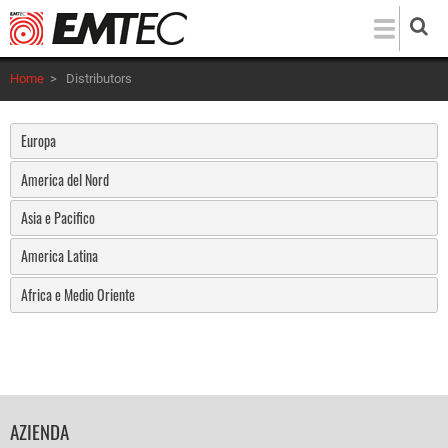
Salta
al
contenuto
Home
>
Distributors
principale
Europa
America del Nord
Asia e Pacifico
America Latina
Africa e Medio Oriente
FOOTER
AZIENDA