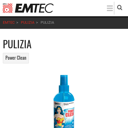
Salta
al
contenuto
EMTEC
>
PULIZIA
>
PULIZIA
principale
PULIZIA
Power Clean