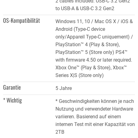
2 cables included: USB-C 3.2 Gen2
to USB-A & USB-C 3.2 Gen2
OS-Kompatibilität
Windows 11, 10 / Mac OS X / iOS &
Android (Type-C device
only/Appareil Type-C uniquement) /
PlayStation™ 4 (Play & Store),
PlayStation™ 5 (Store only) PS4™
with firmware 4.50 or later required.
Xbox One™ (Play & Store), Xbox™
Series X|S (Store only)
Garantie
5 Jahre
* Wichtig
* Geschwindigkeiten können je nach
Nutzung und verwendeter Hardware
variieren. Basierend auf einem
internen Test mit einer Kapazität von
2TB