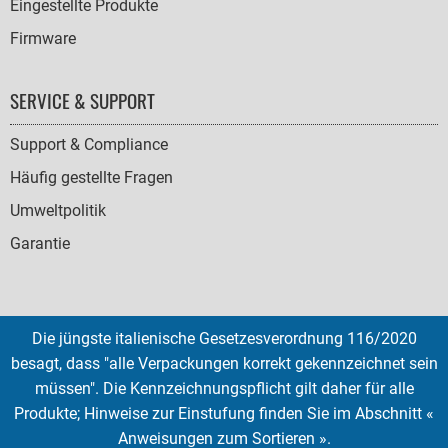
Eingestellte Produkte
Firmware
SERVICE & SUPPORT
Support & Compliance
Häufig gestellte Fragen
Umweltpolitik
Garantie
Die jüngste italienische Gesetzesverordnung 116/2020
SOCIAL
besagt, dass "alle Verpackungen korrekt gekennzeichnet sein
ICONS
müssen". Die Kennzeichnungspflicht gilt daher für alle
English
French
Deutsch
Italian
Español
Produkte; Hinweise zur Einstufung finden Sie im Abschnitt «
Anweisungen zum Sortieren ».