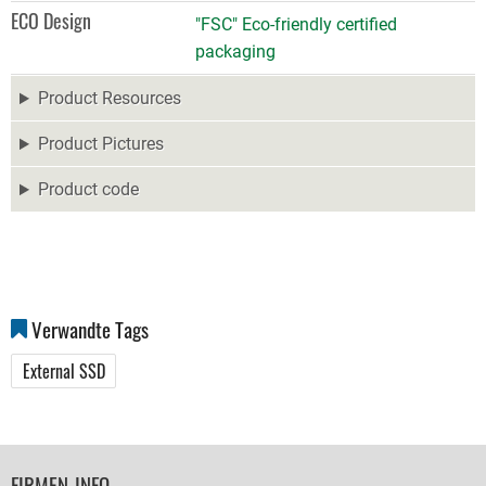
ECO Design
"FSC" Eco-friendly certified
packaging
Product Resources
Product Pictures
Product code
Verwandte Tags
External SSD
FOOTER
FIRMEN-INFO