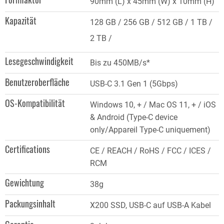
90mm (L) x 45mm (W) x 10mm (H)
Kapazität
128 GB
256 GB
512 GB
1 TB
2 TB
Lesegeschwindigkeit
Bis zu 450MB/s*
Benutzeroberfläche
USB-C 3.1 Gen 1 (5Gbps)
OS-Kompatibilität
Windows 10, + / Mac OS 11, + / iOS
& Android (Type-C device
only/Appareil Type-C uniquement)
Certifications
CE / REACH / RoHS / FCC / ICES /
RCM
Gewichtung
38g
Packungsinhalt
X200 SSD, USB-C auf USB-A Kabel