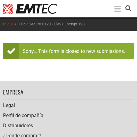
Pasar
al
contenido
Inicio
>
Click Secure B120 - ClevX EncryptUSB
principal
Sorry… This form is closed to new submissions.
Mensaje
de
estado
FOOTER
EMPRESA
NAVIGATION
Legal
Perfil de compañía
Distribuidores
¿Dónde comprar?