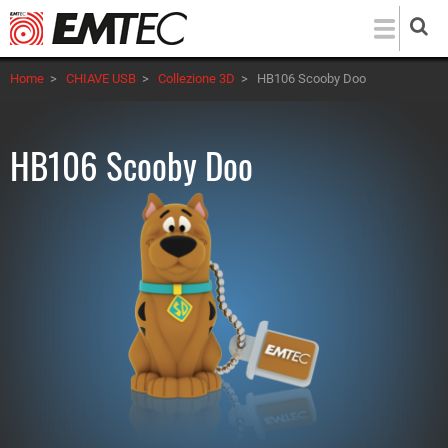
Salta
al
contenuto
Home
>
CHIAVE USB
>
Collezione 3D
>
HB106 Scooby Doo
principale
HB106 Scooby Doo