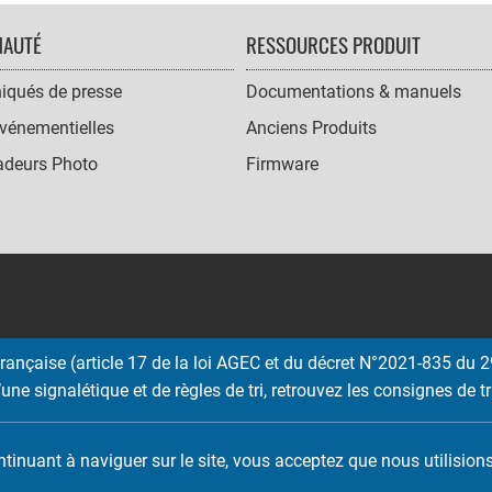
AUTÉ
RESSOURCES PRODUIT
qués de presse
Documentations & manuels
vénementielles
Anciens Produits
deurs Photo
Firmware
ançaise (article 17 de la loi AGEC et du décret N°2021-835 du 29
une signalétique et de règles de tri, retrouvez les consignes de tr
Copyright © 2026 EMTEC, All rights reserved.
EMTEC® IS A REGISTERED TRADEMARK OF THE DEXXON GROUP.
ontinuant à naviguer sur le site, vous acceptez que nous utilisio