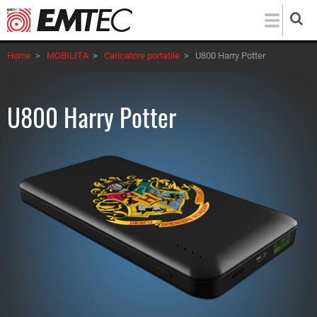
Salta
al
contenuto
Home
>
MOBILITA
>
Caricatore portatile
>
U800 Harry Potter
principale
U800 Harry Potter