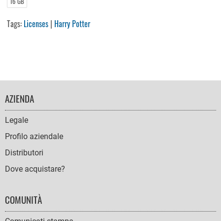
16 GB
Tags:
Licenses
|
Harry Potter
FOOTER
AZIENDA
NAVIGATION
Legale
Profilo aziendale
Distributori
Dove acquistare?
COMUNITÀ