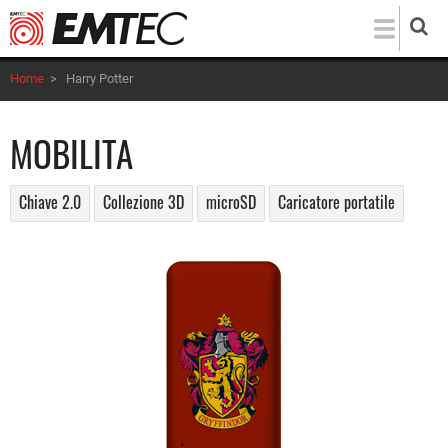
Salta
al
contenuto
Home
>
Harry Potter
principale
MOBILITA
Chiave 2.0
Collezione 3D
microSD
Caricatore portatile