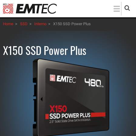
Salta
al
contenuto
Home
>
SSD
>
Interno
>
X150 SSD Power Plus
principale
X150 SSD Power Plus