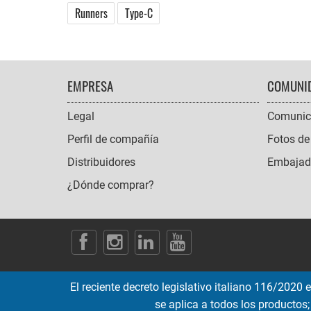
Runners
Type-C
FOOTER
EMPRESA
COMUNI
NAVIGATION
Legal
Comunic
Perfil de compañía
Fotos de
Distribuidores
Embajado
¿Dónde comprar?
SOCIAL
ICONS
El reciente decreto legislativo italiano 116/2020
se aplica a todos los productos;