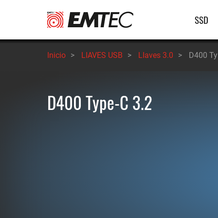
Pasar
Nave
SSD
al
contenido
princ
principal
Inicio
>
LIAVES USB
>
LIaves 3.0
>
D400 Ty
D400 Type-C 3.2