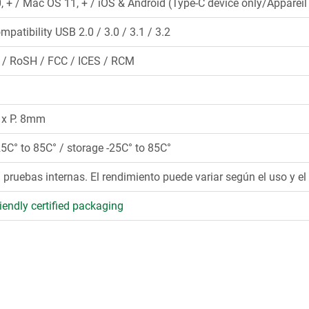
 + / Mac OS 11, + / iOS & Android (Type-C device only/Apparei
mpatibility USB 2.0 / 3.0 / 3.1 / 3.2
 / RoSH / FCC / ICES / RCM
9 x P. 8mm
25C° to 85C° / storage -25C° to 85C°
pruebas internas. El rendimiento puede variar según el uso y el 
iendly certified packaging