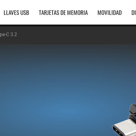
gación
LLAVES USB
TARJETAS DE MEMORIA
MOVILIDAD
D
ipal
pe-C 3.2