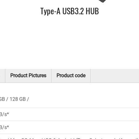
Type-A USB3.2 HUB
Product Pictures
Product code
GB
128 GB
B/s*
B/s*