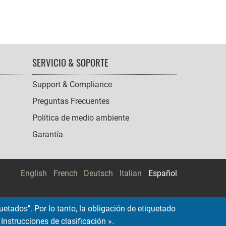
SERVICIO & SOPORTE
Support & Compliance
Preguntas Frecuentes
Política de medio ambiente
Garantía
English
French
Deutsch
Italian
Español
etados". Por lo tanto, la obligación de etiquetado
Instrucciones de clasificación ».