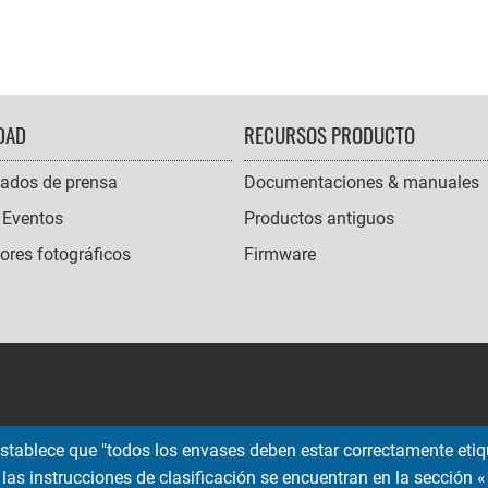
DAD
RECURSOS PRODUCTO
ados de prensa
Documentaciones & manuales
 Eventos
Productos antiguos
res fotográficos
Firmware
 establece que "todos los envases deben estar correctamente etiqu
 las instrucciones de clasificación se encuentran en la sección « 
Copyright © 2026 EMTEC, All rights reserved.