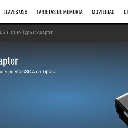
gación
LLAVES USB
TARJETAS DE MEMORIA
MOVILIDAD
D
ipal
USB 3.1 to Type-C Adapter
apter
quier puerto USB-A en Tipo C.