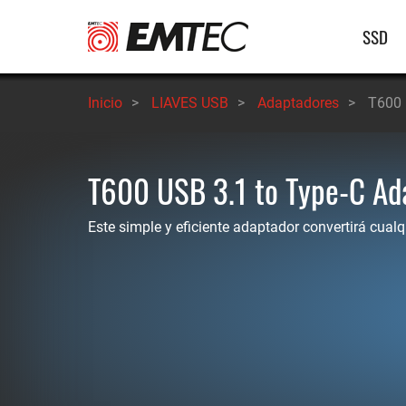
Pasar
Nave
SSD
al
contenido
princ
principal
Inicio
>
LIAVES USB
>
Adaptadores
>
T600 
T600 USB 3.1 to Type-C Ad
Este simple y eficiente adaptador convertirá cual