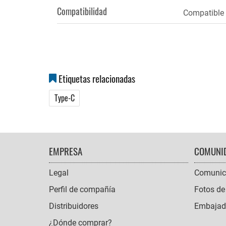
activa)
Compatibilidad
Compatible c
Etiquetas relacionadas
Type-C
FOOTER
EMPRESA
COMUNI
NAVIGATION
Legal
Comunic
Perfil de compañía
Fotos de
Distribuidores
Embajado
¿Dónde comprar?