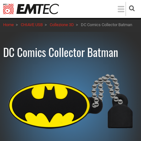
Salta
al
contenuto
Home
>
CHIAVE USB
>
Collezione 3D
>
DC Comics Collector Batman
principale
DC Comics Collector Batman