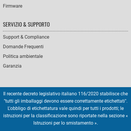
Firmware
SERVIZIO & SUPPORTO
Support & Compliance
Domande Frequenti
Politica ambientale
Garanzia
Il recente decreto legislativo italiano 116/2020 stabilisce che
SOCIAL
"tutti gli imballaggi devono essere correttamente etichettati".
ICONS
L'obbligo di etichettatura vale quindi per tutti i prodotti; le
English
French
Deutsch
Italian
Español
istruzioni per la classificazione sono riportate nella sezione «
Istruzioni per lo smistamento ».
Copyright © 2026 EMTEC, All rights reserved.