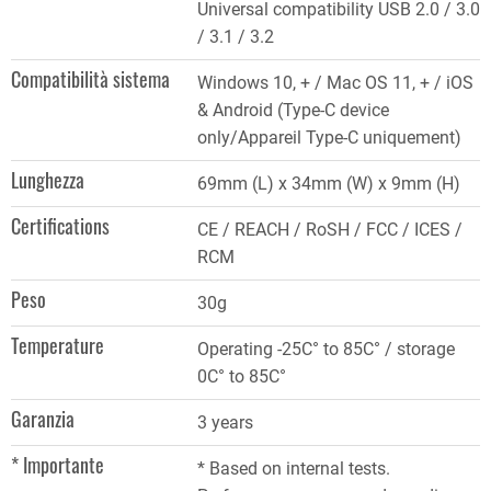
Universal compatibility USB 2.0 / 3.0
/ 3.1 / 3.2
Compatibilità sistema
Windows 10, + / Mac OS 11, + / iOS
& Android (Type-C device
only/Appareil Type-C uniquement)
Lunghezza
69mm (L) x 34mm (W) x 9mm (H)
Certifications
CE / REACH / RoSH / FCC / ICES /
RCM
Peso
30g
Temperature
Operating -25C° to 85C° / storage
0C° to 85C°
Garanzia
3 years
* Importante
* Based on internal tests.