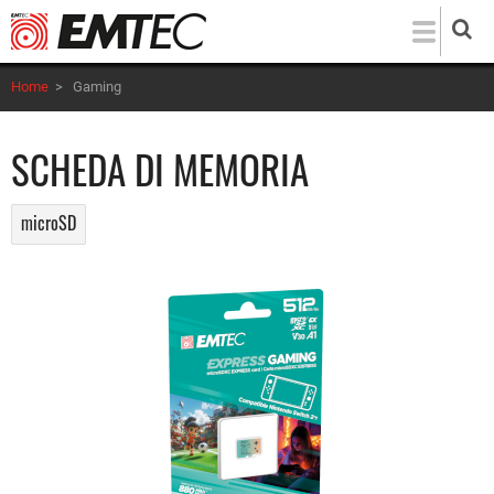
Salta
al
contenuto
Home
>
Gaming
principale
SCHEDA DI MEMORIA
microSD