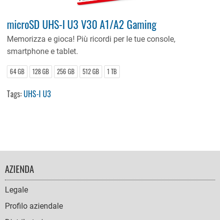
microSD UHS-I U3 V30 A1/A2 Gaming
Memorizza e gioca! Più ricordi per le tue console,
smartphone e tablet.
64 GB
128 GB
256 GB
512 GB
1 TB
Tags:
UHS-I U3
FOOTER
AZIENDA
NAVIGATION
Legale
Profilo aziendale