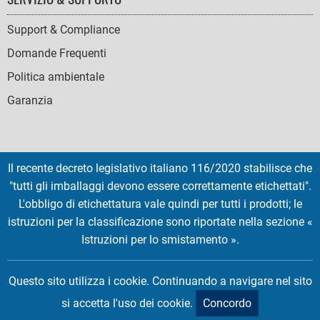
Support & Compliance
Domande Frequenti
Politica ambientale
Garanzia
Il recente decreto legislativo italiano 116/2020 stabilisce che
SOCIAL
"tutti gli imballaggi devono essere correttamente etichettati".
ICONS
L'obbligo di etichettatura vale quindi per tutti i prodotti; le
English
French
Deutsch
Italian
Español
istruzioni per la classificazione sono riportate nella sezione «
Istruzioni per lo smistamento ».
Copyright © 2026 EMTEC, All rights reserved.
EMTEC® IS A REGISTERED TRADEMARK OF THE DEXXON GROUP.
Questo sito utilizza i cookie. Continuando a navigare nel sito
si accetta l'uso dei cookie.
Concordo