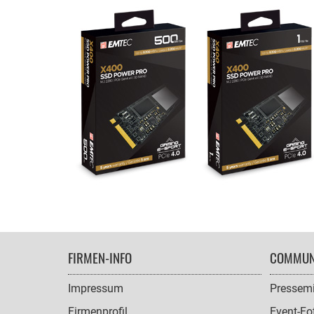
FOOTER
FIRMEN-INFO
COMMUN
NAVIGATION
Impressum
Pressemi
Firmenprofil
Event-Fo