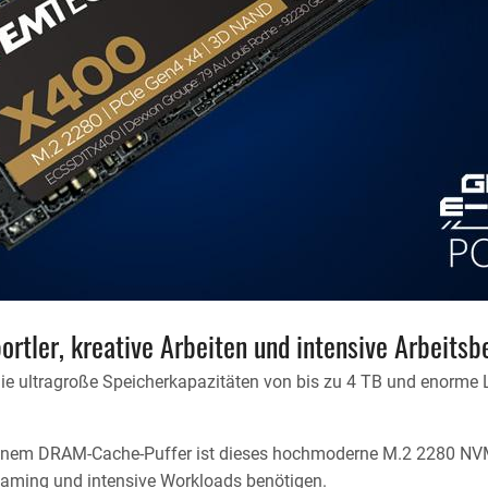
rtler, kreative Arbeiten und intensive Arbeitsb
 Sie ultragroße Speicherkapazitäten von bis zu 4 TB und enorme L
 einem DRAM-Cache-Puffer ist dieses hochmoderne M.2 2280 
Gaming und intensive Workloads benötigen.