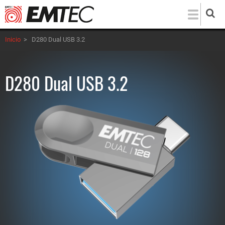
Pasar
al
contenido
Inicio
>
D280 Dual USB 3.2
principal
D280 Dual USB 3.2