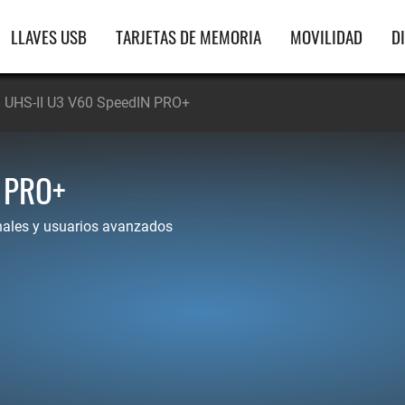
gación
LLAVES USB
TARJETAS DE MEMORIA
MOVILIDAD
D
ipal
 UHS-II U3 V60 SpeedIN PRO+
 PRO+
onales y usuarios avanzados