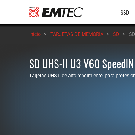
Pasar
Nave
SSD
al
contenido
princ
principal
Inicio
>
TARJETAS DE MEMORIA
>
SD
>
SD
SD UHS-II U3 V60 SpeedIN
Tarjetas UHS-II de alto rendimiento, para profesi