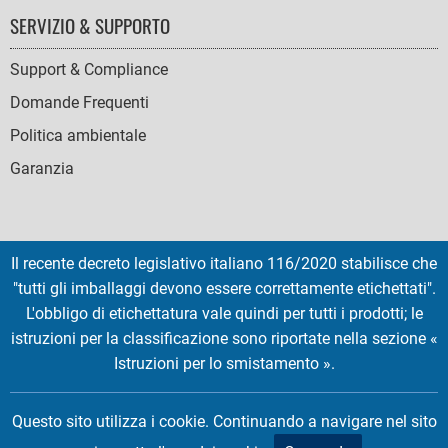
SERVIZIO & SUPPORTO
Support & Compliance
Domande Frequenti
Politica ambientale
Garanzia
Il recente decreto legislativo italiano 116/2020 stabilisce che
SOCIAL
"tutti gli imballaggi devono essere correttamente etichettati".
ICONS
L'obbligo di etichettatura vale quindi per tutti i prodotti; le
English
French
Deutsch
Italian
Español
istruzioni per la classificazione sono riportate nella sezione «
Istruzioni per lo smistamento ».
Copyright © 2026 EMTEC, All rights reserved.
EMTEC® IS A REGISTERED TRADEMARK OF THE DEXXON GROUP.
Questo sito utilizza i cookie. Continuando a navigare nel sito