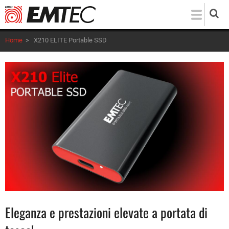
Salta
al
contenuto
Home
>
X210 ELITE Portable SSD
principale
Eleganza e prestazioni elevate a portata di