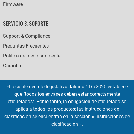
Firmware
SERVICIO & SOPORTE
Support & Compliance
Preguntas Frecuentes
Política de medio ambiente
Garantía
El reciente decreto legislativo italiano 116/2020 establece
que "todos los envases deben estar correctamente
SOCIAL
etiquetados". Por lo tanto, la obligación de etiquetado se
ICONS
aplica a todos los productos; las instrucciones de
English
French
Deutsch
Italian
Español
clasificación se encuentran en la sección « Instrucciones de
clasificación ».
Copyright © 2026 EMTEC, All rights reserved.