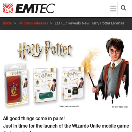
Pasar
al
contenido
Inicio
>
All press releases
>
EMTEC Reveals New Harry Potter License
principal
All good things come in pairs!
Just in time for the launch of the Wizards Unite mobile game