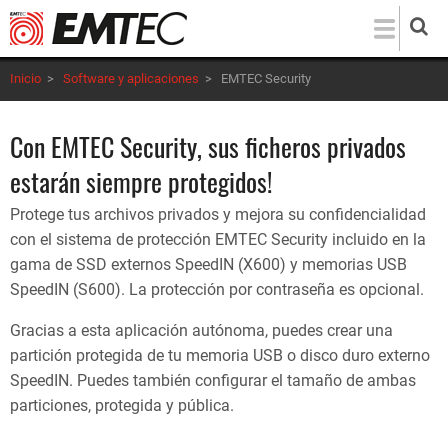
Pasar
al
contenido
Inicio
>
Software y aplicaciones
>
EMTEC Security
principal
Con EMTEC Security, sus ficheros privados
estarán siempre protegidos!
Protege tus archivos privados y mejora su confidencialidad
con el sistema de protección EMTEC Security incluido en la
gama de SSD externos SpeedIN (X600) y memorias USB
SpeedIN (S600). La protección por contraseña es opcional.
Gracias a esta aplicación autónoma, puedes crear una
partición protegida de tu memoria USB o disco duro externo
SpeedIN. Puedes también configurar el tamaño de ambas
particiones, protegida y pública.