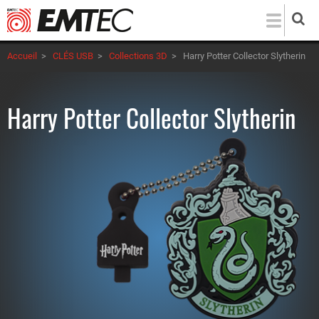
Aller
au
contenu
Accueil
>
CLÉS USB
>
Collections 3D
>
Harry Potter Collector Slytherin
principal
Harry Potter Collector Slytherin