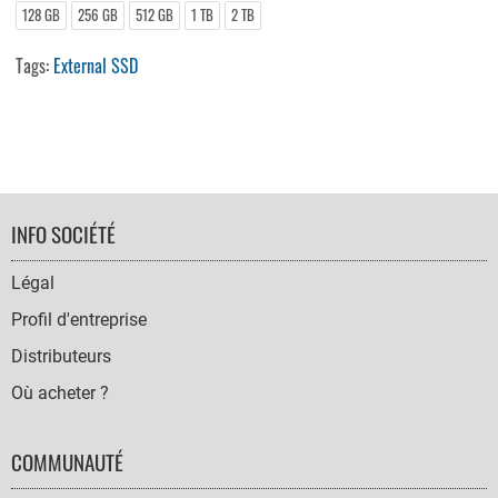
128 GB
256 GB
512 GB
1 TB
2 TB
Tags:
External SSD
FOOTER
INFO SOCIÉTÉ
NAVIGATION
Légal
Profil d'entreprise
Distributeurs
Où acheter ?
COMMUNAUTÉ