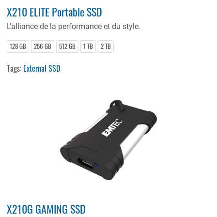
X210 ELITE Portable SSD
L’alliance de la performance et du style.
128 GB
256 GB
512 GB
1 TB
2 TB
Tags:
External SSD
X210G GAMING SSD