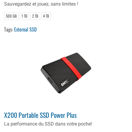
Sauvegardez
et
jouez
, sans
limites
!
500 GB
1 TB
2 TB
4 TB
Tags:
External SSD
X200 Portable SSD Power Plus
La performance du SSD dans votre poche!