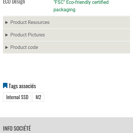
ECO Design
"FSC" Eco-friendly certified
packaging
Product Resources
Product Pictures
Product code
Tags associés
Internal SSD
M2
FOOTER
INFO SOCIÉTÉ